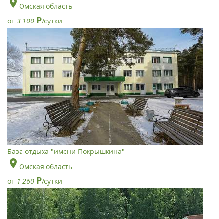
Омская область
Р
от
3 100
/сутки
База отдыха "имени Покрышкина"
Омская область
Р
от
1 260
/сутки