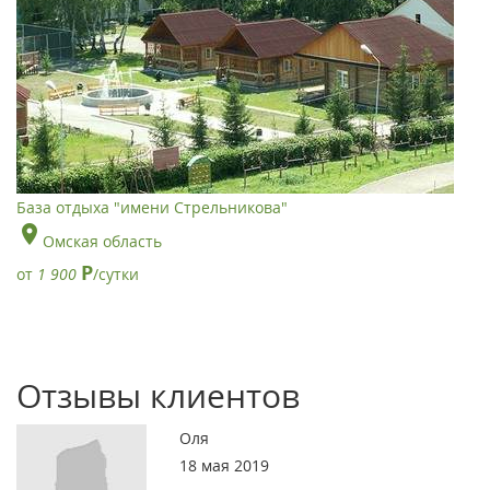
База отдыха "имени Стрельникова"
Омская область
Р
от
1 900
/сутки
Отзывы клиентов
Оля
18 мая 2019