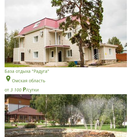
База отдыха "Радуга"
Омская область
Р
от
3 100
/сутки