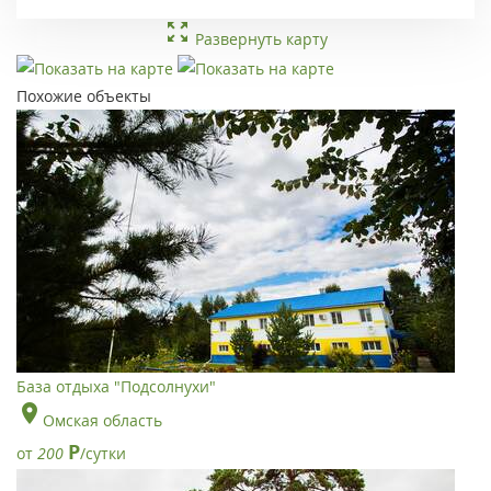
Развернуть карту
Похожие объекты
База отдыха "Подсолнухи"
Омская область
Р
от
200
/сутки