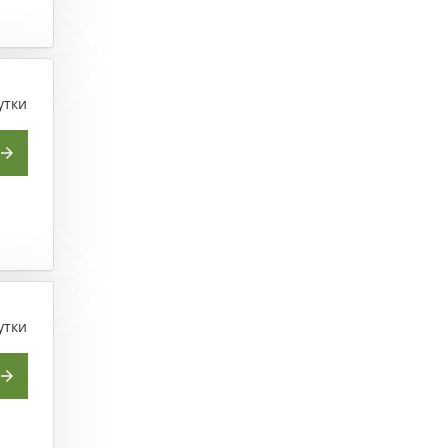
утки
утки