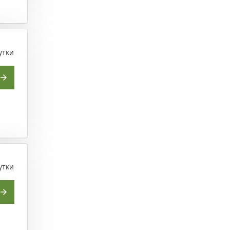
утки
утки