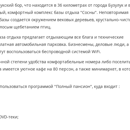
ский бор, что находится в 36 километрах от города Бузулук и 
ный, комфортный комплекс базы отдыха "Сосны". Неповторимая
базы создается окружением вековых деревьев, хрустально-чис
олосым щебетанием птиц.
база отдыха предлагает отдыхающим все блага и технические
латная автомобильная парковка. Бизнесмены, деловые люди, а
огут воспользоваться беспроводной системой WiFi.
ичной степени удобства комфортабельные номера либо поселить
 имеется уютное кафе на 80 персон, а также минимаркет, в кот
ользоваться программой "Полный пансион", куда входит :
DVD-теки;