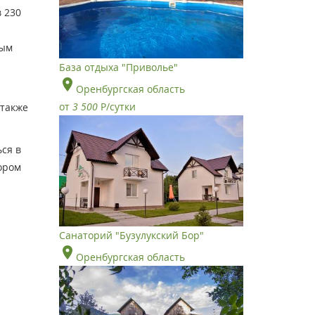
в 230
тым
База отдыха "Приволье"
Оренбургская область
от
3 500
Р
/сутки
 также
ся в
ором
Санаторий "Бузулукский Бор"
Оренбургская область