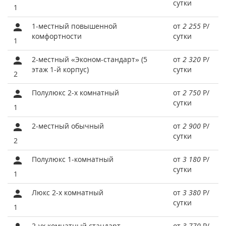
сутки
1
1-местный повышенной
от
2 255
Р
/
комфортности
сутки
1
2-местный «Эконом-стандарт» (5
от
2 320
Р
/
этаж 1-й корпус)
сутки
2
Полулюкс 2-х комнатный
от
2 750
Р
/
сутки
1
2-местный обычный
от
2 900
Р
/
сутки
2
Полулюкс 1-комнатный
от
3 180
Р
/
сутки
1
Люкс 2-х комнатный
от
3 380
Р
/
сутки
1
2-ух комнатный стандарт
от
3 770
Р
/