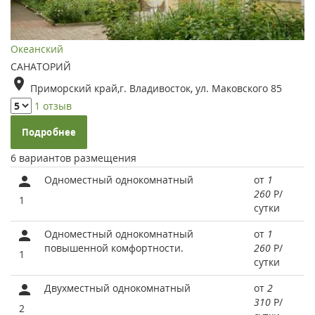
Океанский
САНАТОРИЙ
Приморский край,г. Владивосток, ул. Маковского 85
1 отзыв
Подробнее
6 вариантов размещения
Одноместный однокомнатный
от
1
260
Р
/
1
сутки
Одноместный однокомнатный
от
1
повышенной комфортности.
260
Р
/
1
сутки
Двухместный однокомнатный
от
2
310
Р
/
2