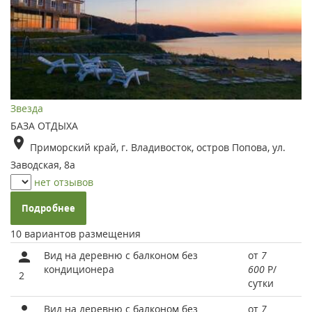
Звезда
БАЗА ОТДЫХА
Приморский край, г. Владивосток, остров Попова, ул.
Заводская, 8а
нет отзывов
Подробнее
10 вариантов размещения
Вид на деревню с балконом без
от
7
кондиционера
600
Р
/
2
сутки
Вид на деревню с балконом без
от
7