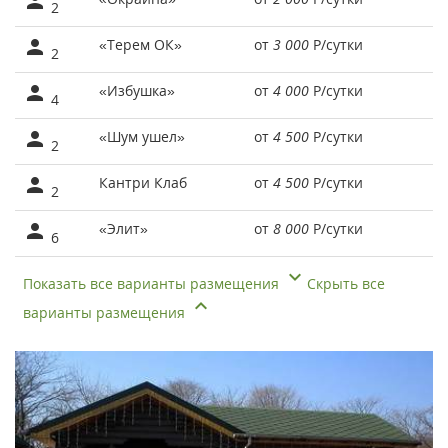
2
«Терем ОК»
от
3 000
Р
/сутки
2
«Избушка»
от
4 000
Р
/сутки
4
«Шум ушел»
от
4 500
Р
/сутки
2
Кантри Клаб
от
4 500
Р
/сутки
2
«Элит»
от
8 000
Р
/сутки
6
Показать все варианты размещения
Скрыть все
варианты размещения