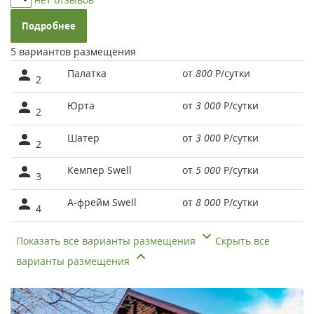
Подробнее
5 вариантов размещения
Палатка
от
800
Р
/сутки
2
Юрта
от
3 000
Р
/сутки
2
Шатер
от
3 000
Р
/сутки
2
Кемпер Swell
от
5 000
Р
/сутки
3
А-фрейм Swell
от
8 000
Р
/сутки
4
Показать все варианты размещения
Скрыть все
варианты размещения