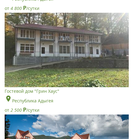
Р
от
4 800
/сутки
Гостевой дом "Грин Хаус"
Республика Адыгея
Р
от
2 500
/сутки