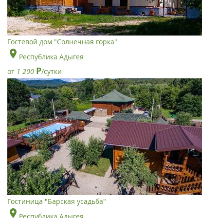
Гостевой дом "Солнечная горка"
Республика Адыгея
Р
от
1 200
/сутки
Гостиница "Барская усадьба"
Республика Адыгея