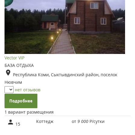
Vector VIP
БАЗА ОТДЫХА
Республика Коми, Сыктывдинский район, поселок
Нювчим
нет отзывов
Подробнее
1 вариант размещения
Коттедж
от
9 000
Р
/сутки
15