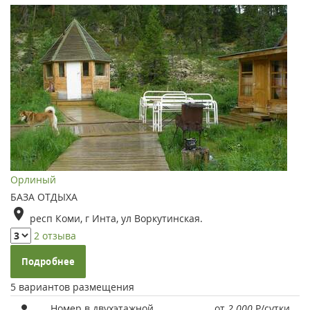
Орлиный
БАЗА ОТДЫХА
респ Коми, г Инта, ул Воркутинская.
2 отзыва
Подробнее
5 вариантов размещения
Номер в двухэтажной
от
2 000
Р
/сутки