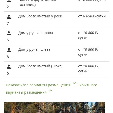
гостинице
2
Дом бревенчатый у реки
от
6 650
Р
/сутки
7
Дом у ручья справа
от
10 800
Р
/
сутки
6
Дом у ручья слева
от
10 800
Р
/
сутки
8
Дом бревенчатый (Люкс)
от
18 000
Р
/
сутки
6
Показать все варианты размещения
Скрыть все
варианты размещения