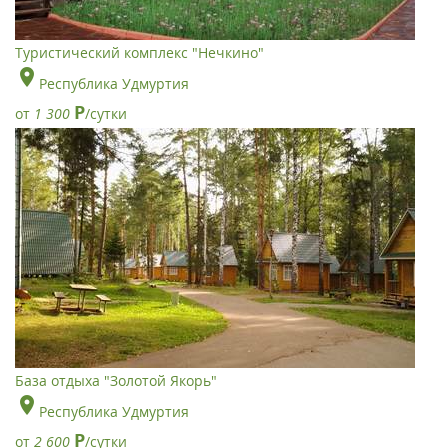
Туристический комплекс "Нечкино"
Республика Удмуртия
Р
от
1 300
/сутки
База отдыха "Золотой Якорь"
Республика Удмуртия
Р
от
2 600
/сутки