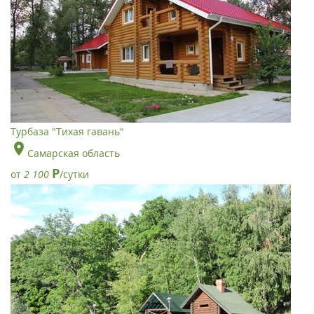
Турбаза "Тихая гавань"
Самарская область
Р
от
2 100
/сутки