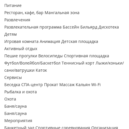
Питание
Ресторан, кафе, бар
Мангальная зона
Развлечения
Развлекательная программа
Бассейн
Бильярд
Дискотека
Детям
Игровая комната
Анимация
Детская площадка
Активный отдых
Пешие прогулки
Велосипеды
Спортивная площадка
Футбол/Волейбол/Баскетбол
Теннисный корт
Лыжи/коньки/
сани/ватрушки
Каток
Сервисы
Беседка
СПА-центр
Прокат
Массаж
Кальян
Wi-Fi
Рыбалка и охота
Охота
Баня/сауна
Баня/сауна
Мероприятия
Банкетный зал
Спортивные соревнования
Организация