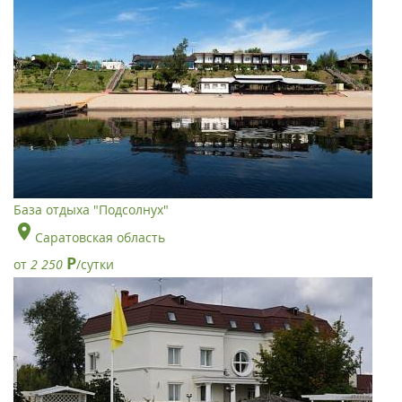
База отдыха "Подсолнух"
Саратовская область
Р
от
2 250
/сутки