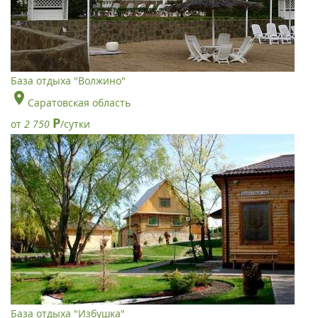
База отдыха "Волжино"
Саратовская область
Р
от
2 750
/сутки
База отдыха "Избушка"