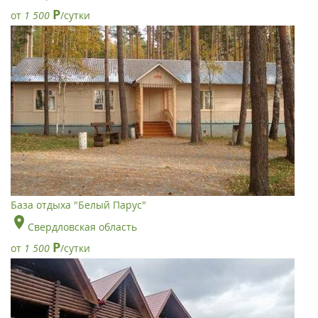
Р
от
1 500
/сутки
База отдыха "Белый Парус"
Свердловская область
Р
от
1 500
/сутки