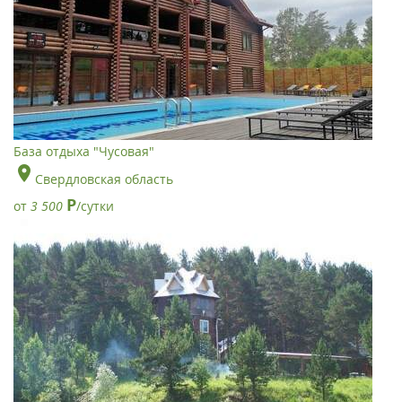
База отдыха "Чусовая"
Свердловская область
Р
от
3 500
/сутки