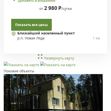
Добавить в избранное
2 980
Р
от
/сутки
Показать все цены
Ближайший населенный пункт
р.п. Новая Ляда
1 км
Развернуть карту
Похожие объекты