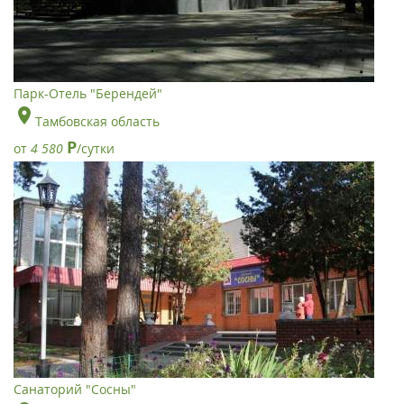
Парк-Отель "Берендей"
Тамбовская область
Р
от
4 580
/сутки
Санаторий "Сосны"