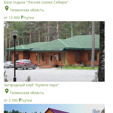
База отдыха "Лесная сказка Сибири"
Тюменская область
Р
от
13 000
/сутки
Загородный клуб "Кулига-парк"
Тюменская область
Р
от
3 500
/сутки