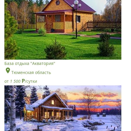
База отдыха "Акватория"
Тюменская область
Р
от
1 500
/сутки