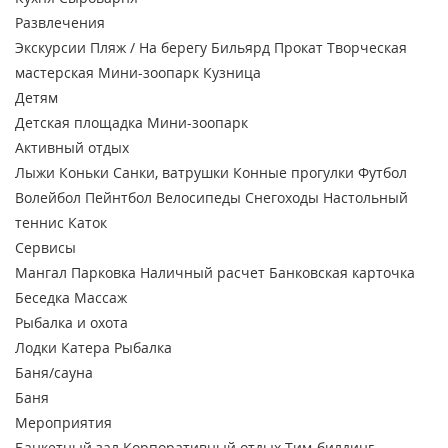
Развлечения
Экскурсии
Пляж / На берегу
Бильярд
Прокат
Творческая
мастерская
Мини-зоопарк
Кузница
Детям
Детская площадка
Мини-зоопарк
Активный отдых
Лыжи
Коньки
Санки, ватрушки
Конные прогулки
Футбол
Волейбол
Пейнтбол
Велосипеды
Снегоходы
Настольный
теннис
Каток
Сервисы
Мангал
Парковка
Наличный расчет
Банковская карточка
Беседка
Массаж
Рыбалка и охота
Лодки
Катера
Рыбалка
Баня/сауна
Баня
Мероприятия
Банкетный зал
Корпоративный отдых
Тим-билдинг