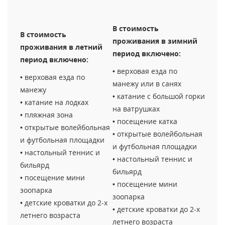
В стоимость
В стоимость
проживания в зимний
проживания в летний
период включено:
период включено:
• верховая езда по
• верховая езда по
манежу или в санях
манежу
• катание с большой горки
• катание на лодках
на ватрушках
• пляжная зона
• посещение катка
• открытые волейбольная
• открытые волейбольная
и футбольная площадки
и футбольная площадки
• настольный теннис и
• настольный теннис и
бильярд
бильярд
• посещение мини
• посещение мини
зоопарка
зоопарка
• детские кроватки до 2-х
• детские кроватки до 2-х
летнего возраста
летнего возраста