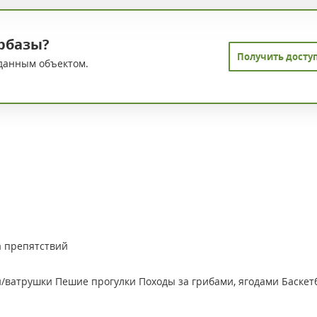
рбазы?
Получить досту
данным объектом.
а препятствий
и/ватрушки
Пешие прогулки
Походы за грибами, ягодами
Баскет