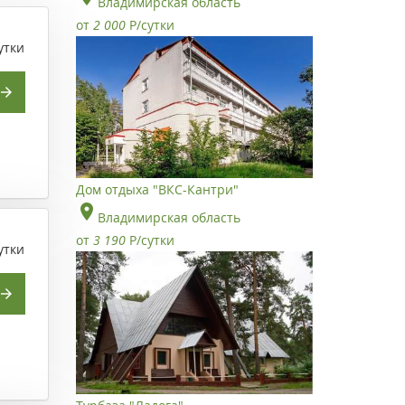
Владимирская область
от
2 000
Р
/сутки
утки
Дом отдыха "ВКС-Кантри"
Владимирская область
от
3 190
Р
/сутки
утки