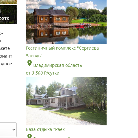
фото
о-
й
Гостиничный комплекс "Сергиева
ожете
Заводь"
ариант
ездное
Владимирская область
от
3 500
Р
/сутки
База отдыха "Раёк"