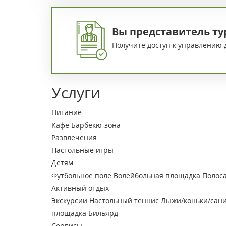
Вы представитель ту
Получите доступ к управлению 
Услуги
Питание
Кафе
Барбекю-зона
Развлечения
Настольные игры
Детям
Футбольное поле
Волейбольная площадка
Полос
Активный отдых
Экскурсии
Настольный теннис
Лыжи/коньки/сан
площадка
Бильярд
Сервисы