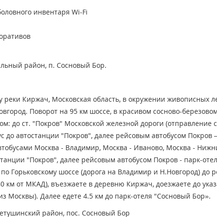
боловного инвентаря
Wi-Fi
поративов
льный район, п. Сосновый Бор.
у реки Киржач, Московская область, в окружении живописных л
овгород. Поворот на 95 км шоссе, в красивом сосново-березовом
м: до ст. "Покров" Московской железной дороги (отправление с
ус до автостанции "Покров", далее рейсовым автобусом Покров –
втобусами Москва - Владимир, Москва - Иваново, Москва - Нижн
станции "Покров", далее рейсовым автобусом Покров - парк-оте
по Горьковскому шоссе (дорога на Владимир и Н.Новгород) до р
0 км от МКАД), въезжаете в деревню Киржач, доезжаете до ука
из Москвы). Далее едете 4.5 км до парк-отеля "Сосновый Бор».
Петушинский район, пос. Сосновый Бор