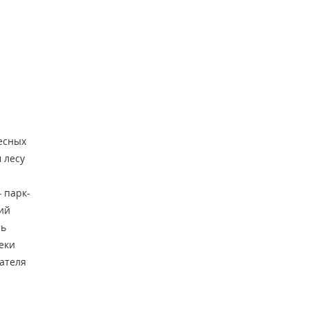
есных
 лесу
 парк-
ий
ль
еки
зателя