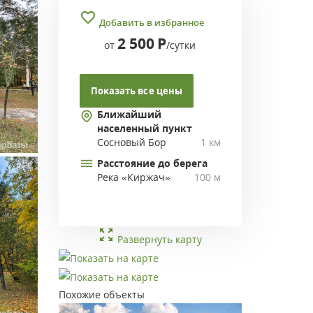
Добавить в избранное
2 500
Р
от
/сутки
Показать все цены
Ближайший
населенный пункт
Сосновый Бор
1 км
Расстояние до берега
Река «Киржач»
100 м
Развернуть карту
Похожие объекты