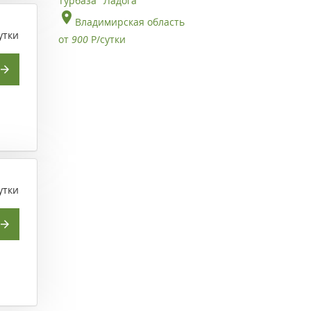
Турбаза "Ладога"
Владимирская область
утки
от
900
Р
/сутки
утки