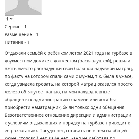
Сервис -
1
Размещение -
1
Питание -
1
Отдыхали семьёй с ребёнком летом 2021 года на турбазе в
двухместном домике с допместом (расклалушкой), решили
взять вместо раскладушки свой большой надувной матрац,
по факту на котором спали сами с мужем, т.к. была в ужасе,
когда увидела кровать, на которой матрац оказался просто
железо обтянутое тканью, на мои каждодневные
обращентя к администрации о замене или хотя-бы
приобрести наматрацник, были только одни обещания.
Безответственное отношение дирекции и администрации
к условиям отдыхающих и порядку на турбазе приводит к
её разлаганию. Посуды нет, готовить не в чем на общей
кухне, столовой нет, кафе нет. Баня не работала по