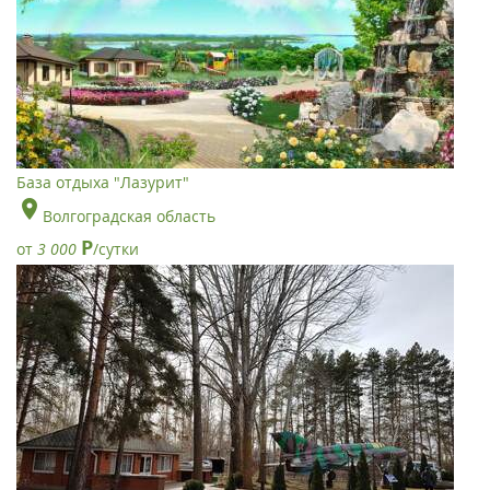
База отдыха "Лазурит"
Волгоградская область
Р
от
3 000
/сутки