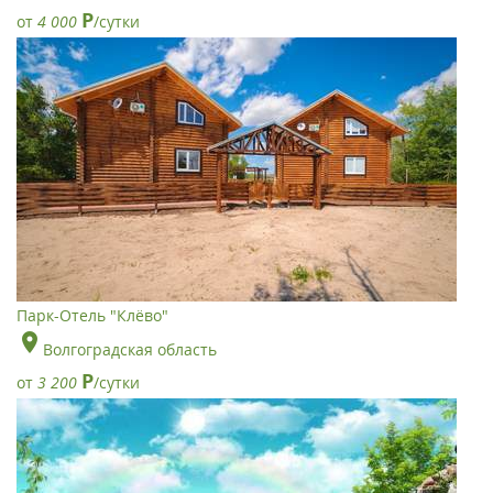
Р
от
4 000
/сутки
Парк-Отель "Клёво"
Волгоградская область
Р
от
3 200
/сутки