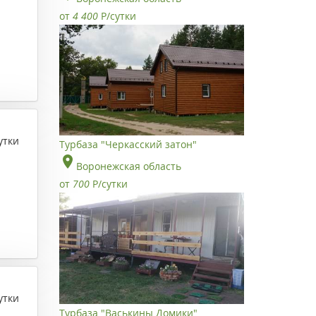
от
4 400
Р
/сутки
утки
Турбаза "Черкасский затон"
Воронежская область
от
700
Р
/сутки
утки
Турбаза "Васькины Домики"