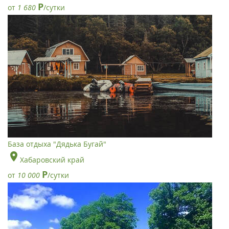
Р
от
1 680
/сутки
База отдыха "Дядька Бугай"
Хабаровский край
Р
от
10 000
/сутки