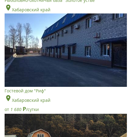
Рыболовно-охотничья база "Золотое устье"
Хабаровский край
Гостевой дом "Риф"
Хабаровский край
Р
от
1 680
/сутки