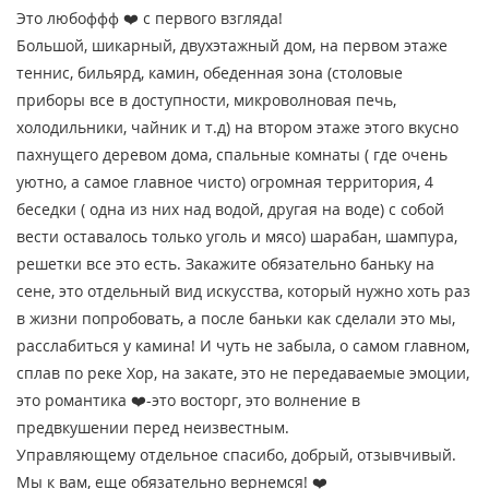
Это любоффф ❤️ с первого взгляда!
Большой, шикарный, двухэтажный дом, на первом этаже
теннис, бильярд, камин, обеденная зона (столовые
приборы все в доступности, микроволновая печь,
холодильники, чайник и т.д) на втором этаже этого вкусно
пахнущего деревом дома, спальные комнаты ( где очень
уютно, а самое главное чисто) огромная территория, 4
беседки ( одна из них над водой, другая на воде) с собой
вести оставалось только уголь и мясо) шарабан, шампура,
решетки все это есть. Закажите обязательно баньку на
сене, это отдельный вид искусства, который нужно хоть раз
в жизни попробовать, а после баньки как сделали это мы,
расслабиться у камина! И чуть не забыла, о самом главном,
сплав по реке Хор, на закате, это не передаваемые эмоции,
это романтика ❤️‍-это восторг, это волнение в
предвкушении перед неизвестным.
Управляющему отдельное спасибо, добрый, отзывчивый.
Мы к вам, еще обязательно вернемся! ❤️