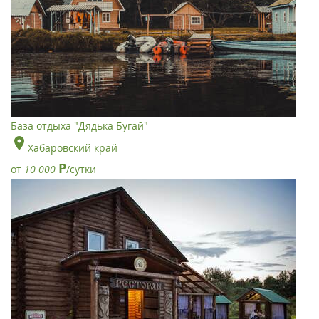
База отдыха "Дядька Бугай"
Хабаровский край
Р
от
10 000
/сутки