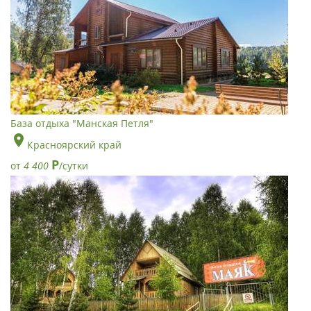
База отдыха "Манская Петля"
Красноярский край
Р
от
4 400
/сутки