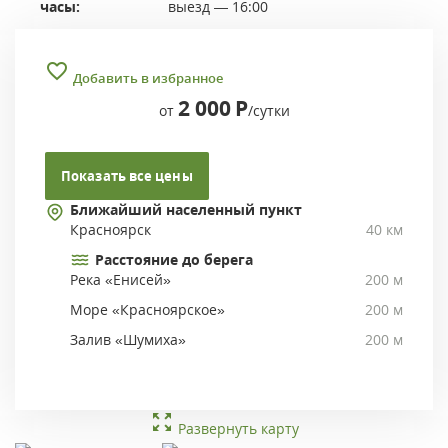
часы:
выезд — 16:00
Добавить в избранное
2 000
Р
от
/сутки
Показать все цены
Ближайший населенный пункт
Красноярск
40 км
Расстояние до берега
Река «Енисей»
200 м
Море «Красноярское»
200 м
Залив «Шумиха»
200 м
Развернуть карту