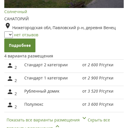
Солнечный
САНАТОРИЙ
Нижегородская обл, Павловский р-н, деревня Венец
нет отзывов
Подробнее
4 варианта размещения
Стандарт 2 категории
от
2 600
Р
/сутки
2
Стандарт 1 категории
от
2 900
Р
/сутки
2
Рубленный домик
от
3 520
Р
/сутки
2
Полулюкс
от
3 600
Р
/сутки
2
Показать все варианты размещения
Скрыть все