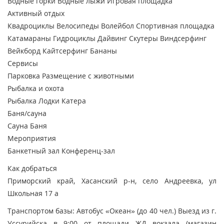
Водные горки
Водные лыжи
Игровая площадка
Активный отдых
Квадроциклы
Велосипеды
Волейбол
Спортивная площадка
Катамараны
Гидроциклы
Дайвинг
Скутеры
Виндсерфинг
Вейкборд
Кайтсерфинг
Бананы
Сервисы
Парковка
Размещение с животными
Рыбалка и охота
Рыбалка
Лодки
Катера
Баня/сауна
Сауна
Баня
Мероприятия
Банкетный зал
Конференц-зал
Как добраться
Приморский край, Хасанский р-н, село Андреевка, ул
Школьная 17 а
Транспортом базы: Автобус «Океан» (до 40 чел.) Выезд из г.
Уссурийска в 9:00 от площади ЖД вокзала (магазин