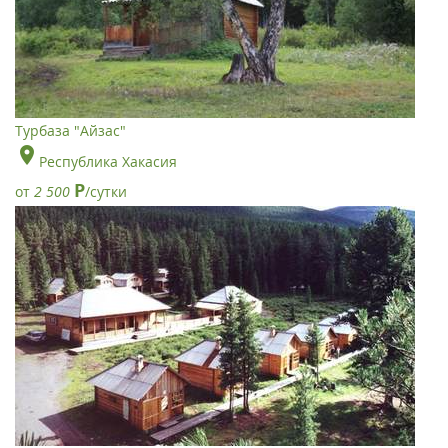
Турбаза "Айзас"
Республика Хакасия
Р
от
2 500
/сутки