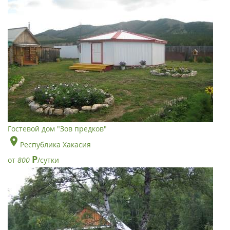
Гостевой дом "Зов предков"
Республика Хакасия
Р
от
800
/сутки