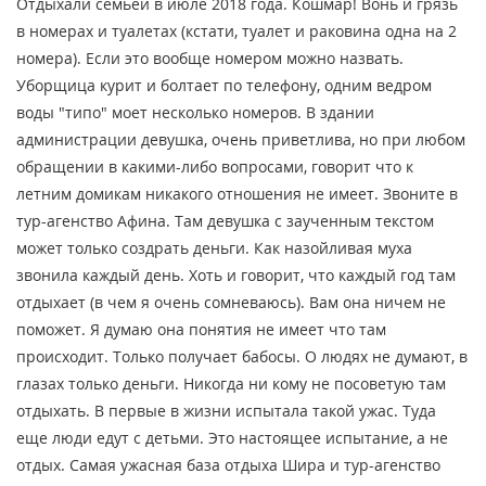
Отдыхали семьей в июле 2018 года. Кошмар! Вонь и грязь
в номерах и туалетах (кстати, туалет и раковина одна на 2
номера). Если это вообще номером можно назвать.
Уборщица курит и болтает по телефону, одним ведром
воды "типо" моет несколько номеров. В здании
администрации девушка, очень приветлива, но при любом
обращении в какими-либо вопросами, говорит что к
летним домикам никакого отношения не имеет. Звоните в
тур-агенство Афина. Там девушка с заученным текстом
может только создрать деньги. Как назойливая муха
звонила каждый день. Хоть и говорит, что каждый год там
отдыхает (в чем я очень сомневаюсь). Вам она ничем не
поможет. Я думаю она понятия не имеет что там
происходит. Только получает бабосы. О людях не думают, в
глазах только деньги. Никогда ни кому не посоветую там
отдыхать. В первые в жизни испытала такой ужас. Туда
еще люди едут с детьми. Это настоящее испытание, а не
отдых. Самая ужасная база отдыха Шира и тур-агенство