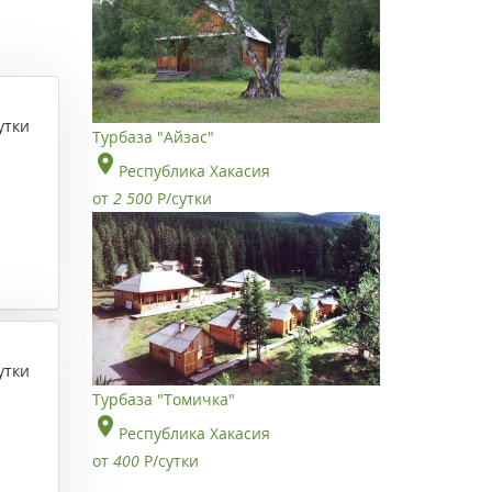
утки
Турбаза "Айзас"
Республика Хакасия
от
2 500
Р
/сутки
утки
Турбаза "Томичка"
Республика Хакасия
от
400
Р
/сутки