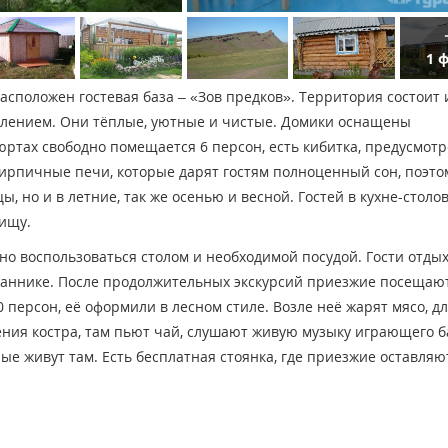
1 
сположен гостевая база – «Зов предков». Территория состоит 
лением. Они тёплые, уютные и чистые. Домики оснащены
х юртах свободно помещается 6 персон, есть кибитка, предусмот
кирпичные печи, которые дарят гостям полноценный сон, поэто
ы, но и в летние, так же осенью и весной. Гостей в кухне-столо
пищу.
жно воспользоваться столом и необходимой посудой. Гости отды
дбаннике. После продолжительных экскурсий приезжие посещаю
 персон, её оформили в лесном стиле. Возле неё жарят мясо, дл
ения костра, там пьют чай, слушают живую музыку играющего б
рые живут там. Есть бесплатная стоянка, где приезжие оставляю