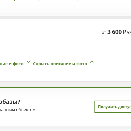
3 600
Р
от
/с
ние и фото
Скрыть описание и фото
рбазы?
Получить досту
данным объектом.