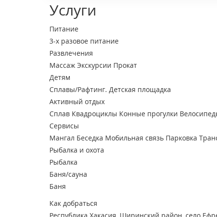
Услуги
Питание
3-х разовое питание
Развлечения
Массаж
Экскурсии
Прокат
Детям
Сплавы/Рафтинг.
Детская площадка
Активный отдых
Сплав
Квадроциклы
Конные прогулки
Велосипед
Сервисы
Мангал
Беседка
Мобильная связь
Парковка
Тран
Рыбалка и охота
Рыбалка
Баня/сауна
Баня
Как добраться
Республика Хакасия, Ширинский район, село Еф