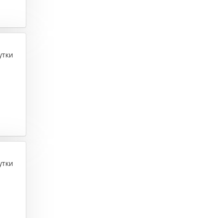
утки
утки