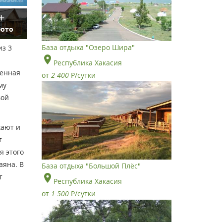
фото
База отдыха "Озеро Шира"
из 3
Республика Хакасия
ренная
от
2 400
Р
/сутки
му
вой
хают и
т
я этого
аяна. В
База отдыха "Большой Плёс"
т
Республика Хакасия
от
1 500
Р
/сутки