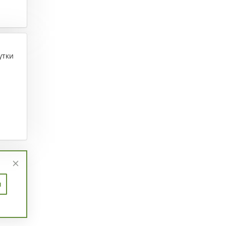
утки
п