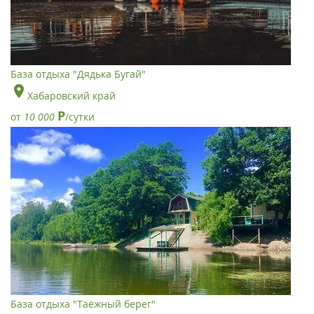
База отдыха "Дядька Бугай"
Хабаровский край
Р
от
10 000
/сутки
База отдыха "Таёжный берег"