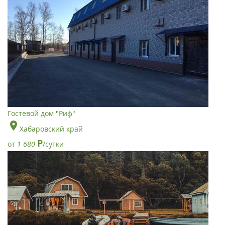
Гостевой дом "Риф"
Хабаровский край
Р
от
1 680
/сутки