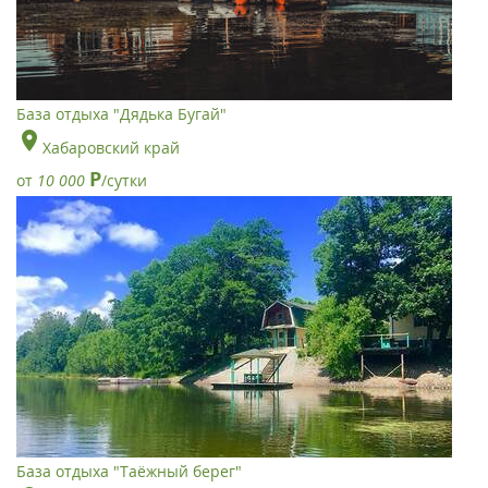
База отдыха "Дядька Бугай"
Хабаровский край
Р
от
10 000
/сутки
База отдыха "Таёжный берег"