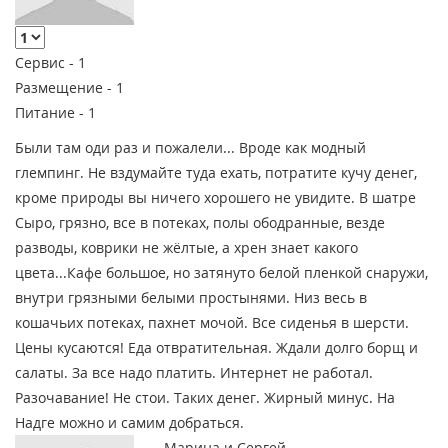
Сервис -
1
Размещение -
1
Питание -
1
Были там оди раз и пожалели... Вроде как модный
глемпинг. Не вздумайте туда ехать, потратите кучу денег,
кроме природы вы ничего хорошего не увидите. В шатре
Сыро, грязно, все в потеках, полы ободранные, везде
разводы, коврики не жёлтые, а хрен знает какого
цвета...Кафе большое, но затянуто белой пленкой снаружи,
внутри грязными белыми простынями. Низ весь в
кошачьих потеках, пахнет мочой. Все сиденья в шерсти.
Цены кусаются! Еда отвратительная. Ждали долго борщ и
салаты. За все надо платить. Интернет не работал.
Разочавание! Не стои. Таких денег. Жирный минус. На
Надге можно и самим добраться.
Марина и Сергей