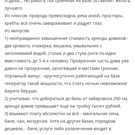
отдыха... Но работа, построенная на базе, оставляет желать
лучшего.
Из плюсов: природа превосходна, река анюй, просторы,
хребты всё очень завораживает и радует глаз.
Из минусов:
1) неоправданно завышенная стоимость аренды домиков -
две кровати, этажерка, вешалка, умывальник с
заполняемой водой, столик и два стула (хотя по идеи
вместимость до 3-4-х человек). Прозрачная часть дома уже
давно не прозрачная, запотевшая и местами грязная.
Огромный минус - круглосуточно работающий на базе
генератор такой мощности, что спать ночью невозможно!
Берите беруши.
2) учитывая, что добираться до базы от хабаровска 290 км,
аренда домов превышает ещё на тройку тысяч рублей.
3) взымают плату абсолютно за всё - мангальная зона,
баня, чан, экскурсии. Хотя на других базах, порядком
дешевле, - баня, услуги либо развлечения входят в