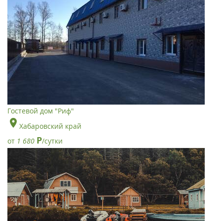
Гостевой дом "Риф"
Хабаровский край
Р
от
1 680
/сутки