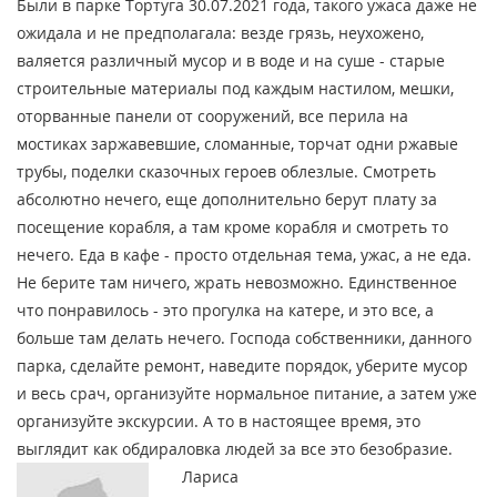
Были в парке Тортуга 30.07.2021 года, такого ужаса даже не
ожидала и не предполагала: везде грязь, неухожено,
валяется различный мусор и в воде и на суше - старые
строительные материалы под каждым настилом, мешки,
оторванные панели от сооружений, все перила на
мостиках заржавевшие, сломанные, торчат одни ржавые
трубы, поделки сказочных героев облезлые. Смотреть
абсолютно нечего, еще дополнительно берут плату за
посещение корабля, а там кроме корабля и смотреть то
нечего. Еда в кафе - просто отдельная тема, ужас, а не еда.
Не берите там ничего, жрать невозможно. Единственное
что понравилось - это прогулка на катере, и это все, а
больше там делать нечего. Господа собственники, данного
парка, сделайте ремонт, наведите порядок, уберите мусор
и весь срач, организуйте нормальное питание, а затем уже
организуйте экскурсии. А то в настоящее время, это
выглядит как обдираловка людей за все это безобразие.
Лариса