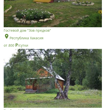
Гостевой дом "Зов предков"
Республика Хакасия
Р
от
800
/сутки