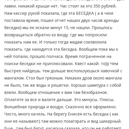
лавки. никакой крыши нет. Час стоит ха это 350 рублей.
Нам кассир рукой показала, где эта БЕСЕДКА ( а в чеке
поставила время, пошел отчет наших двух часов аренды
беседки) мы ее искали минут 15, не нашли. Пришлось
возвращаться обратно ко входу. где мы попросили
показать нам ее. И только тогда мадам соизволила
показать. где находится эта беседка. Вообщем пока мы к
ней попали, прошло полчаса. Время потраченное на
поиски беседки не приплюсовали. Квест какой- то))) Чем
быстрее найдешь. тем дольше воспользуешься лавочкой с
мангалом. Стол был грязным. Никаких дров около мангала
не было, так же воды и решетки. Хорошо шампура с собой
взяли. Вообщем отношение к вам там безобразное.
Оплатите за все и валите дальше. Это минусы. Плюсы.
Волшебная природа и воздух. Сказочно все оформлено.
Чисто, много качель. На берегу Енисея есть беседка ( как
они ее называют) там можно позагорать и вид шикарный.
Еще...там был батут, касирша сказала, что он не работает(